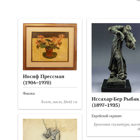
Иосиф Прессман
(1904–1970)
Фиалки
Иссахар-Бер Рыбак
Холст, масло, 32х42 см
(1897–1935)
Еврейский скрипач
Бронзовая скульптура, высо
3