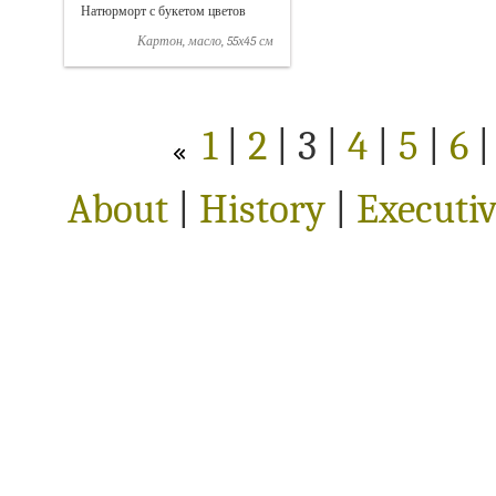
Натюрморт с букетом цветов
Картон, масло, 55х45 см
1
|
2
| 3 |
4
|
5
|
6
About
|
History
|
Executi